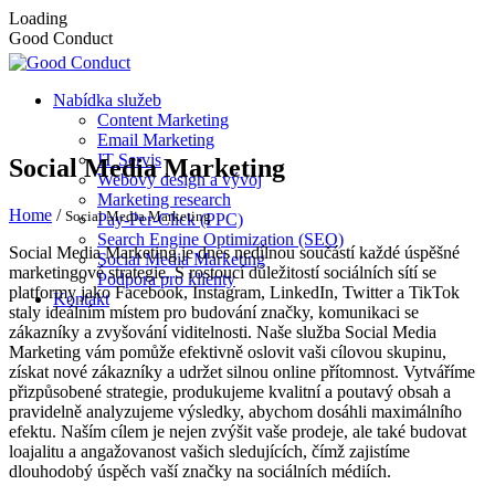
Loading
Good Conduct
Nabídka služeb
Content Marketing
Email Marketing
IT Servis
Social Media Marketing
Webový design a vývoj
Marketing research
Home
/
Social Media Marketing
Pay-Per-Click (PPC)
Search Engine Optimization (SEO)
Social Media Marketing je dnes nedílnou součástí každé úspěšné
Social Media Marketing
marketingové strategie. S rostoucí důležitostí sociálních sítí se
Podpora pro klienty
platformy jako Facebook, Instagram, LinkedIn, Twitter a TikTok
Kontakt
staly ideálním místem pro budování značky, komunikaci se
zákazníky a zvyšování viditelnosti. Naše služba Social Media
Marketing vám pomůže efektivně oslovit vaši cílovou skupinu,
získat nové zákazníky a udržet silnou online přítomnost. Vytváříme
přizpůsobené strategie, produkujeme kvalitní a poutavý obsah a
pravidelně analyzujeme výsledky, abychom dosáhli maximálního
efektu. Naším cílem je nejen zvýšit vaše prodeje, ale také budovat
loajalitu a angažovanost vašich sledujících, čímž zajistíme
dlouhodobý úspěch vaší značky na sociálních médiích.