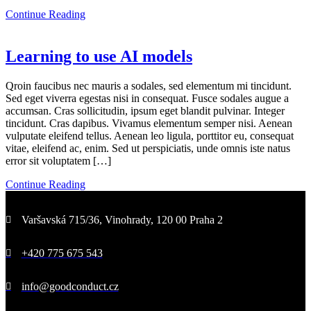
Continue Reading
Learning to use AI models
Qroin faucibus nec mauris a sodales, sed elementum mi tincidunt.
Sed eget viverra egestas nisi in consequat. Fusce sodales augue a
accumsan. Cras sollicitudin, ipsum eget blandit pulvinar. Integer
tincidunt. Cras dapibus. Vivamus elementum semper nisi. Aenean
vulputate eleifend tellus. Aenean leo ligula, porttitor eu, consequat
vitae, eleifend ac, enim. Sed ut perspiciatis, unde omnis iste natus
error sit voluptatem […]
Continue Reading
Varšavská 715/36, Vinohrady, 120 00 Praha 2
+420 775 675 543
info@goodconduct.cz