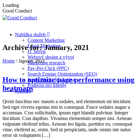
Loading
Good Conduct
Nabídka služeb
Content Marketing
Email Marketing
Archive for: January, 2021
IT Servis
Webový design a vývoj
Home
/
January 2021
Marketing research
Pay-Per-Click (PPC)
Search Engine Optimization (SEO)
How to optimize page performance using
Social Media Marketing
Podpora pro klienty
heatmaps
Kontakt
Qroin faucibus nec mauris a sodales, sed elementum mi tincidunt.
Sed eget viverra egestas nisi in consequat. Fusce sodales augue a
accumsan. Cras sollicitudin, ipsum eget blandit pulvinar. Integer
tincidunt. Cras dapibus. Vivamus elementum semper nisi. Aenean
vulputate eleifend tellus. Aenean leo ligula, porttitor eu, consequat
vitae, eleifend ac, enim. Sed ut perspiciatis, unde omnis iste natus
error sit voluptatem […]